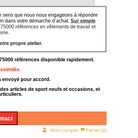
n ce sens que nous nous engageons à répondre
um dans votre démarche d’achat.
Sur simple
5000 références en vêtements de travail et
srie.
re propre atelier.
000 références disponible rapidement.
ssimilés.
ra envoyé pour accord.
 articles de sport neufs et occasions, et
ticuliers.
tact
Mon compte
Panier (
0
)