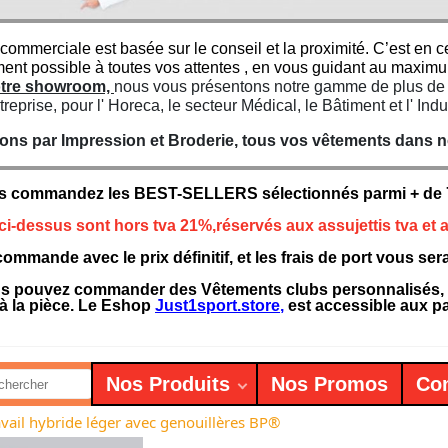
 commerciale est basée sur le conseil et la proximité. C’est e
ment possible à toutes vos attentes , en vous guidant au maxim
notre showroom,
nous vous présentons notre gamme de plus de 7
treprise, pour l' Horeca, le secteur Médical, le Bâtiment et l' Indu
ns par Impression et Broderie, tous vos vêtements dans not
s commandez les BEST-SELLERS sélectionnés parmi + de 75
 ci-dessus sont hors tva 21%,réservés aux assujettis tva et a
ommande avec le prix définitif, et les frais de port vous se
 pouvez commander des Vêtements clubs personnalisés, des
à la pièce. Le Eshop
Just1sport.store
,
est accessible aux par
Nos Produits
Nos Promos
Con
avail hybride léger avec genouillères BP®