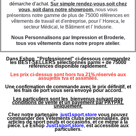
démarche d’achat.
Sur simple rendez-vous,soit chez
vous, soit dans notre showroom,
nous vous
présentons notre gamme de plus de 75000 références en
vêtements de travail et d'entreprise, pour l' Horeca, le
secteur Médical, le Bâtiment et l' Indusrie.
Nous Personnalisons par Impression et Broderie,
tous vos vêtements dans notre propre atelier.
Dans Eshop "Professionnel" ci-dessous commandez
les BEST-SELLERS sélectionnés parmi + de 75000
références disponible rapidement.
Les prix ci-dessus sont hors tva 21%,réservés aux
assujettis tva et assimilés.
Une confirmation de commande avec le prix définitif, et
les frais de port vous sera envoyé pour accord.
Les particuliers sont les bienvenus suivant nos
conditions de vente et un payement par PAYPAL
uniquement.
Chez notre partenaire
just1sport.store
vous pouvez
commander des Vêtements clubs personnalisés, des
articles de sport neufs et occasions, et ce même à la
pièce. Le Eshop
Just1sport.store
,
est accessible aux
particuliers.