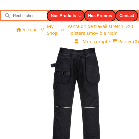
Nos Produits
Nos Promos
Contact
My
Pantalon de travail stretch DX4
Acceuil
//
//
Shop
Holsters amovible Noir
Mon compte
Panier (
0
)