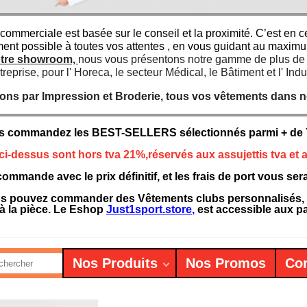
 commerciale est basée sur le conseil et la proximité. C’est e
ment possible à toutes vos attentes , en vous guidant au maxim
notre showroom,
nous vous présentons notre gamme de plus de 7
treprise, pour l' Horeca, le secteur Médical, le Bâtiment et l' Indu
ns par Impression et Broderie, tous vos vêtements dans not
s commandez les BEST-SELLERS sélectionnés parmi + de 75
 ci-dessus sont hors tva 21%,réservés aux assujettis tva et a
ommande avec le prix définitif, et les frais de port vous se
 pouvez commander des Vêtements clubs personnalisés, des
à la pièce. Le Eshop
Just1sport.store
,
est accessible aux par
Nos Produits
Nos Promos
Con