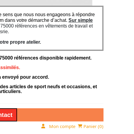
n ce sens que nous nous engageons à répondre
um dans votre démarche d’achat.
Sur simple
5000 références en vêtements de travail et
srie.
re propre atelier.
000 références disponible rapidement.
ssimilés.
ra envoyé pour accord.
 articles de sport neufs et occasions, et
ticuliers.
tact
Mon compte
Panier (
0
)