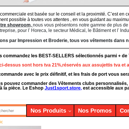
 commerciale est basée sur le conseil et la proximité. C’est e
ment possible à toutes vos attentes , en vous guidant au maxim
notre showroom,
nous vous présentons notre gamme de plus de 7
treprise, pour l' Horeca, le secteur Médical, le Bâtiment et l' Indu
ns par Impression et Broderie, tous vos vêtements dans not
s commandez les BEST-SELLERS sélectionnés parmi + de 75
 ci-dessus sont hors tva 21%,réservés aux assujettis tva et a
ommande avec le prix définitif, et les frais de port vous se
 pouvez commander des Vêtements clubs personnalisés, des
à la pièce. Le Eshop
Just1sport.store
,
est accessible aux par
Nos Produits
Nos Promos
Con
ic