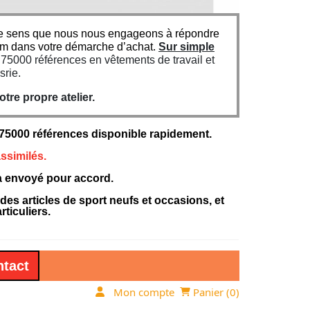
n ce sens que nous nous engageons à répondre
um dans votre démarche d’achat.
Sur simple
5000 références en vêtements de travail et
srie.
re propre atelier.
000 références disponible rapidement.
ssimilés.
ra envoyé pour accord.
 articles de sport neufs et occasions, et
ticuliers.
tact
Mon compte
Panier (
0
)