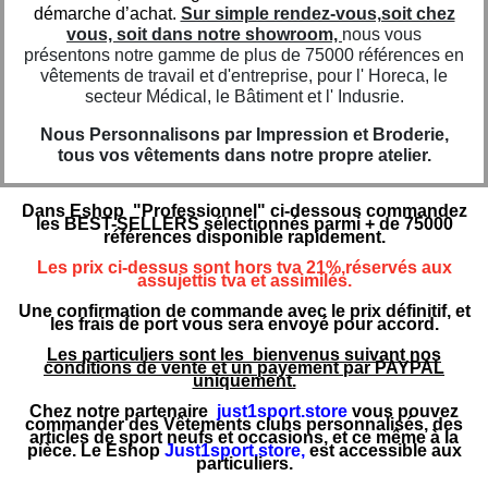
démarche d’achat.
Sur simple rendez-vous,soit chez
vous, soit dans notre showroom,
nous vous
présentons notre gamme de plus de 75000 références en
vêtements de travail et d'entreprise, pour l' Horeca, le
secteur Médical, le Bâtiment et l' Indusrie.
Nous Personnalisons par Impression et Broderie,
tous vos vêtements dans notre propre atelier.
Dans Eshop "Professionnel" ci-dessous commandez
les BEST-SELLERS sélectionnés parmi + de 75000
références disponible rapidement.
Les prix ci-dessus sont hors tva 21%,réservés aux
assujettis tva et assimilés.
Une confirmation de commande avec le prix définitif, et
les frais de port vous sera envoyé pour accord.
Les particuliers sont les bienvenus suivant nos
conditions de vente et un payement par PAYPAL
uniquement.
Chez notre partenaire
just1sport.store
vous pouvez
commander des Vêtements clubs personnalisés, des
articles de sport neufs et occasions, et ce même à la
pièce. Le Eshop
Just1sport.store
,
est accessible aux
particuliers.