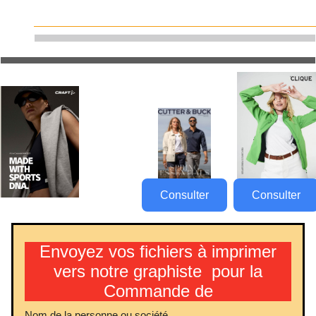
Consulter
Consulter
Envoyez vos fichiers à imprimer
vers notre graphiste pour la
Commande de
Nom de la personne ou société