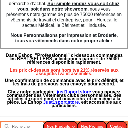
démarche d’achat.
Sur simple rendez-vous,soit chez
vous, soit dans notre showroom,
nous vous
présentons notre gamme de plus de 75000 références en
vêtements de travail et d'entreprise, pour l' Horeca, le
secteur Médical, le Bâtiment et l' Indusrie.
Nous Personnalisons par Impression et Broderie,
tous vos vêtements dans notre propre atelier.
Dans Eshop "Professionnel" ci-dessous commandez
les BEST-SELLERS sélectionnés parmi + de 75000
références disponible rapidement.
Les prix ci-dessus sont hors tva 21%,réservés aux
assujettis tva et assimilés.
Une confirmation de commande avec le prix définitif, et
les frais de port vous sera envoyé pour accord.
Chez notre partenaire
just1sport.store
vous pouvez
commander des Vêtements clubs personnalisés, des
articles de sport neufs et occasions, et ce même à la
pièce. Le Eshop
Just1sport.store
,
est accessible aux
particuliers.
Nos Produits
Nos Promos
Contact